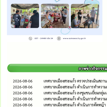
2026-08-06
เทศบาลเมืองสระแก้ว ตรวจประเมินสถานป
2026-08-06
เทศบาลเมืองสระแก้ว ดำเนินการทำความส
2026-08-06
เทศบาลเมืองสระแก้ว ลงชุมชนเยี่ยมกลุ่
2026-08-06
เทศบาลเมืองสระแก้ว ดำเนินการทำควา
2026-08-06
เทศบาลเมืองสระแก้ว ดำเนินการตัดหญ้า