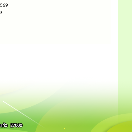
2569
9