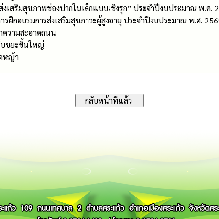
“ส่งเสริมสุขภาพช่องปากในเด็กแบบเชิงรุก” ประจำปีงบประมาณ พ.ศ. 
ารฝึกอบรมการส่งเสริมสุขภาวะผู้สูงอายุ ประจำปีงบประมาณ พ.ศ. 256
รทำความสะอาดถนน
็บขยะชิ้นใหญ่
ัดหญ้า