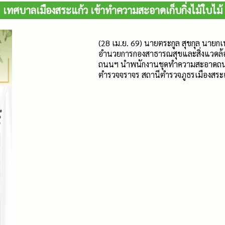
เทศบาลเมืองสระแก้ว เข้าทำความสะอาดเก็บกิ่งไม้ใบไม้
(28 เม.ย. 69) นายตระกูล สุขกุล นายก
อำนวยการกองสาธารณสุขและสิ่งแวดล้อ
ถนนฯ นำพนักงานชุดทำความสะอาดถนนฯ 
ตำรวจจราจร สถานีตำรวจภูธรเมืองสระแ