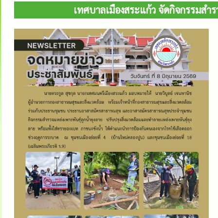
เทศบาลเมืองสระแก้ว จัดกิจกรรมสำรว