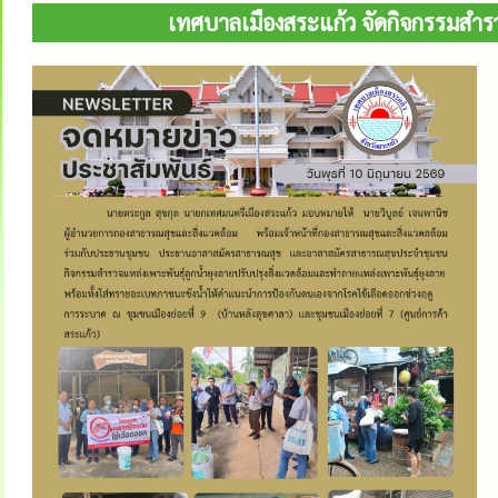
เทศบาลเมืองสระแก้ว จัดกิจกรรมสำรว